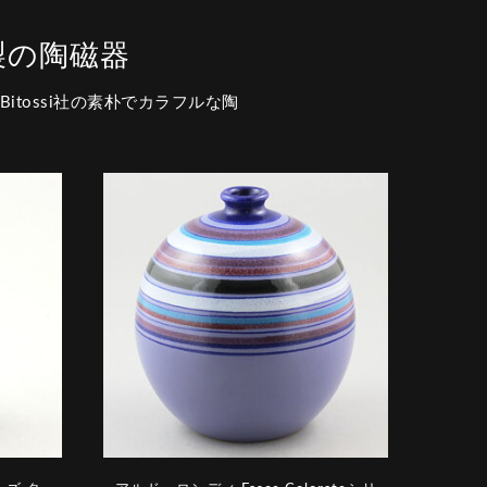
i製の陶磁器
itossi社の素朴でカラフルな陶