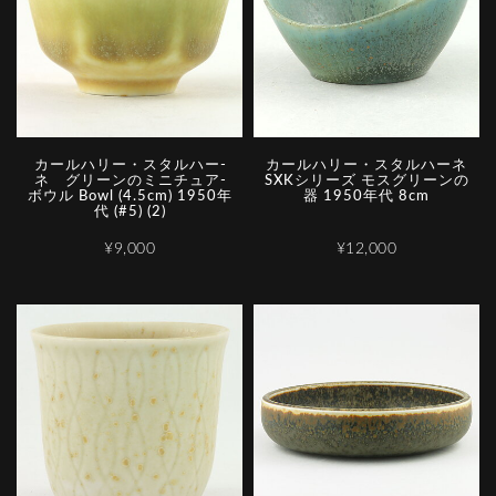
カ­ー­ル­ハ­リ­ー­・­ス­タ­ル­ハ­ー­
カールハリー・スタルハーネ
ネ­ ­グ­リ­ー­ン­の­ミ­ニ­チ­ュ­ア­
SXKシリーズ モスグリーンの
ボ­ウ­ル Bowl (4.5cm) 1950年
器 1950年代 8cm
代 (#5) (2)
¥9,000
¥12,000