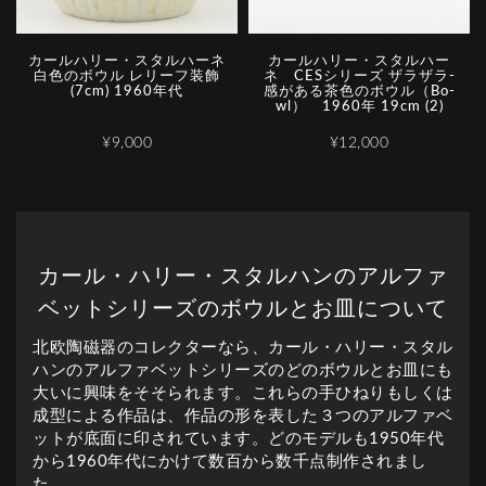
カールハリー・スタルハーネ
カールハリー・スタルハー
白色のボウル レリーフ装飾
ネ CESシリーズ ザ­ラ­ザ­ラ­
(7cm) 1960年代
感­が­あ­る­茶­色­の­ボ­ウ­ル­（­B­o­
w­l­）­ ­1­9­6­0­年 19cm (2)
¥9,000
¥12,000
カール・ハリー・スタルハンのアルファ
ベットシリーズのボウルとお皿について
北欧陶磁器のコレクターなら、カール・ハリー・スタル
ハンのアルファベットシリーズのどのボウルとお皿にも
大いに興味をそそられます。これらの手ひねりもしくは
成型による作品は、作品の形を表した３つのアルファベ
ットが底面に印されています。どのモデルも1950年代
から1960年代にかけて数百から数千点制作されまし
た。