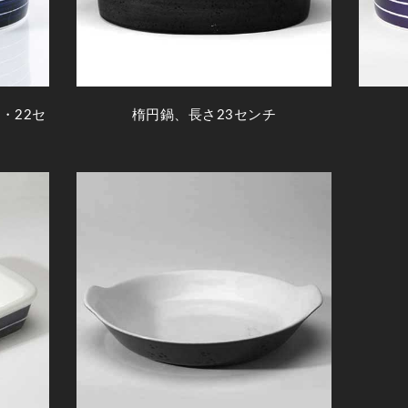
・22セ
楕円鍋、長さ23センチ