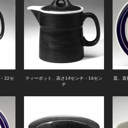
・22セ
ティーポット、高さ14センチ・16セン
皿、直
チ