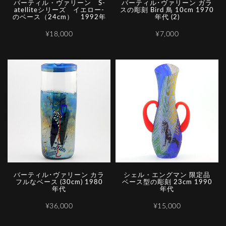
バ­ー­テ­ィ­ル­・­ヴ­ァ­リ­ー­ン­ ­S­
バーティル･ヴァリーン ガラ
a­t­e­l­l­i­t­e­シ­リ­ー­ズ­ ­イ­エ­ロ­ー­
スの彫刻 Bird 鳥 10cm 1970
の­ベ­ー­ス­（­2­4­c­m­）­ ­1­9­9­2­年
年代 (2)
¥18,000
¥7,000
バーティル･ヴァリーン カラ
シェル・エングマン 限定品
フルなベース (30cm) 1980
ベース型の彫刻 23cm 1990
年代
年代
¥36,000
¥15,000