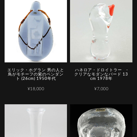
エリック・ホグラン 男の人と
ハ­ネ­ロ­ア­・­ド­ロ­イ­ト­ラ­ー­ ­
鳥がモチーフの紫のペンダン
ク­リ­ア­な­モ­ダ­ン­な­バ­ー­ド 13
ト (26cm) 1950年代
cm 1978年
¥18,000
¥7,000