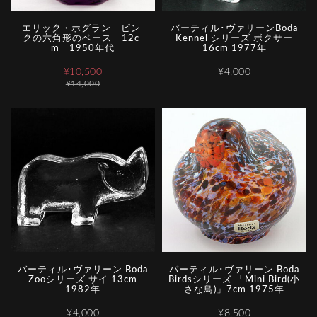
エ­リ­ッ­ク­・­ホ­グ­ラ­ン­ ­ピ­ン­
バーティル･ヴァリーンBoda
ク­の­六­角­形­の­ベ­ー­ス­ ­1­2­c­
Kennel シリーズ ボクサー
m­ ­1­9­5­0­年­代
16cm 1977年
¥10,500
¥4,000
¥14,000
バーティル･ヴァリーン Boda
バーティル･ヴァリーン Boda
Zooシリーズ サイ 13cm
Birdsシリーズ 「Mini Bird(小
1982年
さな鳥)」7cm 1975年
¥4,000
¥8,500