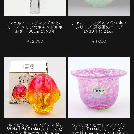
シェル・エングマン Coolシ
シェル・エングマン October
リーズ クリアなキャンドルホ
シリーズ 風景画のコップ
ルダー 30cm 1999年
1980年代 21cm
¥12,000
¥4,000
ルドビック・ロフグレン My
ウルリカ・ヒードマン・ヴァ
Wide Life Babiesシリーズ ピ
リーン Pastelシリーズ ピン
ンク／黄色のウサギ Bitsy
クの器 Bowl (6cm) 1980年代