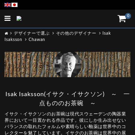
Toggle
0
navigation
デザイナーで選ぶ
その他のデザイナー
Isak
Isaksson
Chawan
Isak Isaksson(イサク・イサクソン) ～ 一
点もののお茶碗 ～
イサク・イサクソンのお茶碗は現代スウェーデンの陶器業
界において一目置かれる作品です。彼にしか生み出せない
バランスの取れたフォルムや素晴らしい釉薬は世界中のコ
レクターを魅了しています。イサクのお茶碗は世界中の展