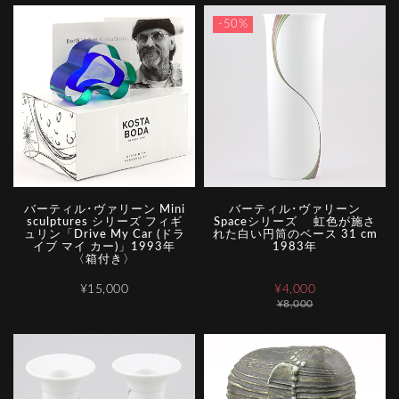
-50%
バーティル･ヴァリーン Mini
バーティル･ヴァリーン
sculptures シリーズ フィギ
Spaceシリーズ 虹色が施さ
ュリン「Drive My Car (ドラ
れた白い円筒のベース 31 cm
イブ マイ カー)」1993年
1983年
〈箱付き〉
¥15,000
¥4,000
¥8,000