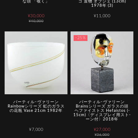
な頭 「覗く」
コ 置物 オブジェ (13cm)
1978年 (3)
¥30,000
¥11,000
¥40,000
-25%
バーティル･ヴァリーン
バーティル･ヴァリーン
Rainbowシリーズ 虹のガラス
Brainsシリーズ ガラスの頭
の花瓶 Vase 21cm 1982年
ヘファイストス Hefaistos (­
1­5­c­m­)­〈­デ­ィ­ス­プ­レ­イ­用­ス­ト­
ー­ン­付­〉­2­0­1­8­年
¥7,000
¥27,000
¥36,000