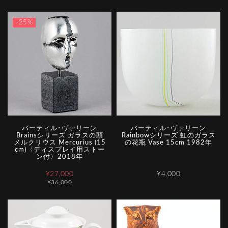
-25%
バーティル･ヴァリーン
バーティル･ヴァリーン
Brainsシリーズ ガラスの頭
Rainbowシリーズ 虹のガラス
メルクリウス Mercurius (15
の花瓶 Vase 15cm 1982年
cm)〈ディスプレイ用ストー
ン付〉2018年
¥27,000
¥4,000
¥36,000