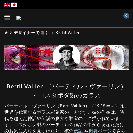
Toggle
0
navigation
デザイナーで選ぶ
Bertil Vallien
Bertil Vallien （バーティル・ヴァーリン）
～コスタボダ製のガラス
バーティル・ヴァーリン（Berti Vallien）（1938年～）は、
世界を代表するガラス彫刻家の一人です。彼の作品は、時
代を超えた神話や伝説の膨大な財宝の上に描かれていま
す。コスタボダ製のバーティルの作品の中からあなただけ
のお気に入りを見つけたり、彼の
伝記
や
概要ページ
でさら