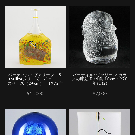
バ­ー­テ­ィ­ル­・­ヴ­ァ­リ­ー­ン­ ­S­
バーティル･ヴァリーン ガラ
a­t­e­l­l­i­t­e­シ­リ­ー­ズ­ ­イ­エ­ロ­ー­
スの彫刻 Bird 鳥 10cm 1970
の­ベ­ー­ス­（­2­4­c­m­）­ ­1­9­9­2­年
年代 (2)
¥18,000
¥7,000