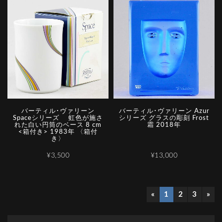
バーティル･ヴァリーン
バーティル･ヴァリーン Azur
Spaceシリーズ 虹色が施さ
シリーズ グラスの彫刻 Frost
れた白い円筒のベース 8 cm
霜 2018年
<箱付き> 1983年 〈箱付
き〉
¥3,500
¥13,000
«
1
2
3
»