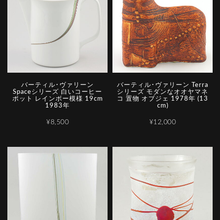
バーティル･ヴァリーン
バーティル･ヴァリーン Terra
Spaceシリーズ 白いコーヒー
シリーズ モダンなオオヤマネ
ポット レインボー模様 19cm
コ 置物 オブジェ 1978年 (13
1983年
cm)
¥8,500
¥12,000