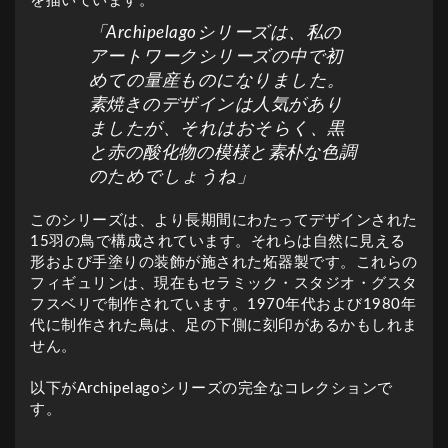
を描いています。
「Archipelagoシリーズは、私の
アートワークシリーズの中で初
めての量産ものになりました。
素焼きのデザインは人気があり
ましたが、それはおそらく、黒
と赤の酸化物の模様と素朴な色調
のためでしょうね」
このシリーズは、より長期間にわたってデザインされた
15羽の鳥で構成されています。それらは自然に見える
形および手塗りの装飾が施された炻器製です。これらの
フィギュリンは、現在もセラミック・スタジオ・グスタ
フスベリで制作されています。1970年代および1980年
代に制作された鳥は、足の下側に刻印があるかもしれま
せん。
以下がArchipelagoシリーズの完全なコレクションで
す。