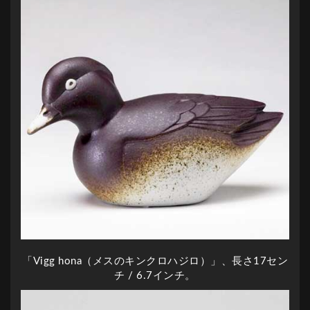
「Vigg hona（メスのキンクロハジロ）」、長さ17セン
チ / 6.7インチ。