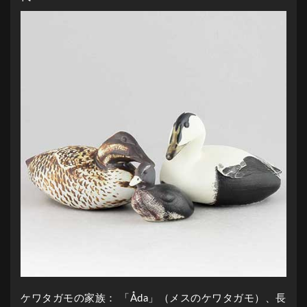
ケワタガモの家族： 「Åda」（メスのケワタガモ）、長