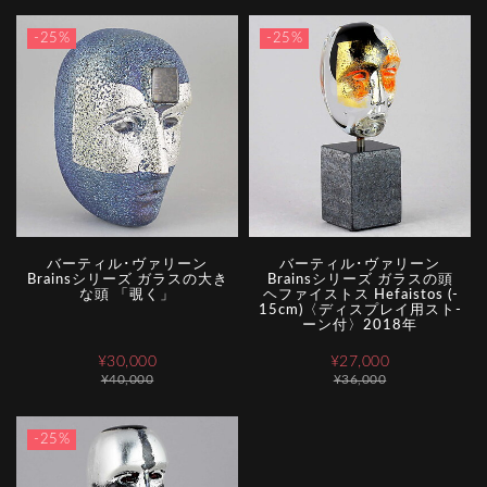
-25%
-25%
バーティル･ヴァリーン
バーティル･ヴァリーン
Brainsシリーズ ガラスの大き
Brainsシリーズ ガラスの頭
な頭 「覗く」
ヘファイストス Hefaistos (­
1­5­c­m­)­〈­デ­ィ­ス­プ­レ­イ­用­ス­ト­
ー­ン­付­〉­2­0­1­8­年
¥30,000
¥27,000
¥40,000
¥36,000
-25%