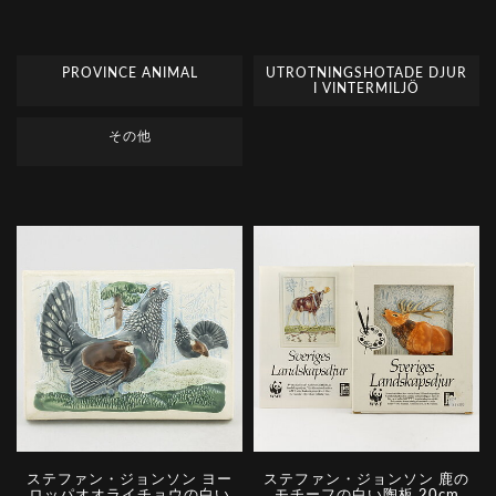
PROVINCE ANIMAL
U­T­R­O­T­N­I­N­G­S­H­O­T­A­D­E DJUR
I VINTERMILJÖ
その他
ステファン・ジョンソン ヨー
ステファン・ジョンソン 鹿の
ロッパオオライチョウの白い
モチーフの白い陶板 20cm