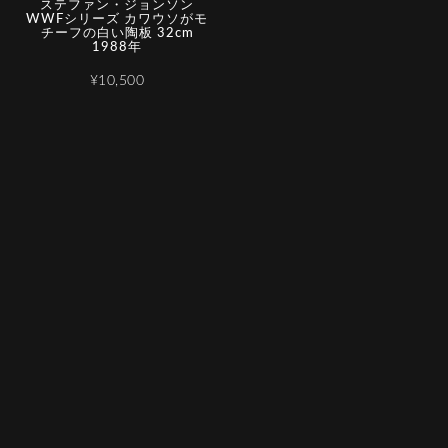
ステファン・ジョンソン
WWFシリーズ カワウソがモ
チーフの白い陶板 32cm
1988年
¥10,500