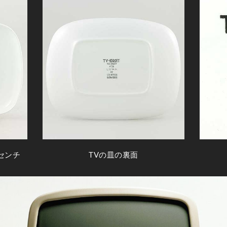
5センチ
TVの皿の裏面