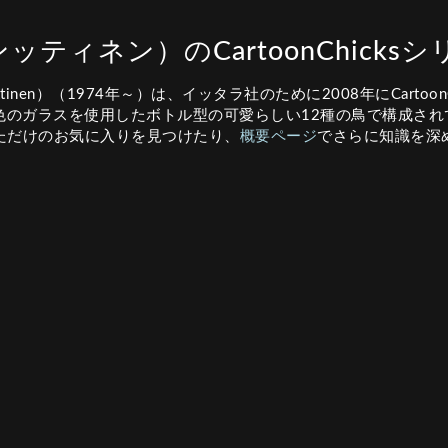
・ペンッティネン）のCartoonChick
tinen）（1974年～）は、イッタラ社のために2008年にCartoo
のガラスを使用したボトル型の可愛らしい12種の鳥で構成されてい
なただけのお気に入りを見つけたり、
概要ページ
でさらに知識を深