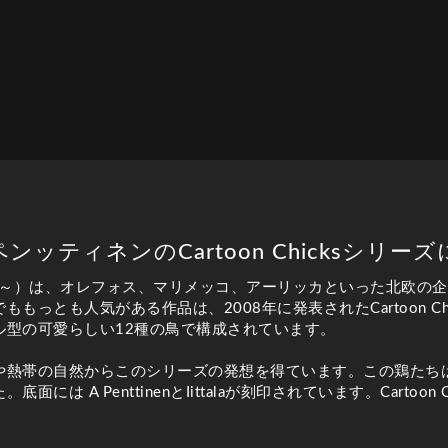
ンッティネンのCartoon Chicksシリー
4年～）は、オレフォス、マリメッコ、アーリッカといった北欧の
もっとも人気がある作品は、2008年に発表されたCartoon C
ル型の可愛らしい12種の鳥で構成されています。
や熱帯の自然からこのシリーズの発想を得ています。この鶏たちは
は A PenttinenとIittalaが刻印されています。Cartoo