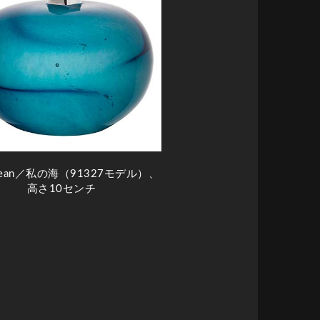
cean／私の海（91327モデル）、
高さ10センチ