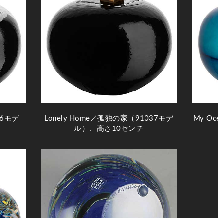
36モデ
Lonely Home／孤独の家（91037モデ
My O
ル）、高さ10センチ