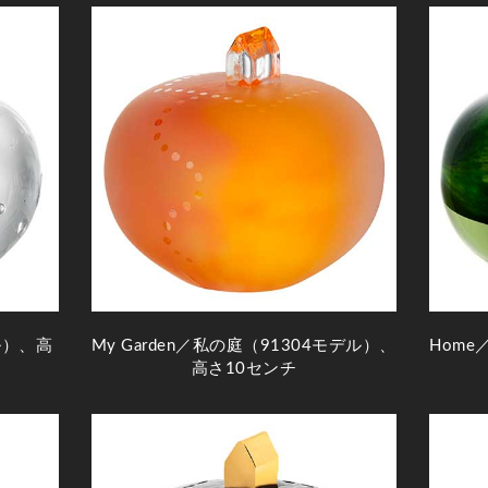
ル）、高
My Garden／私の庭（91304モデル）、
Home
高さ10センチ