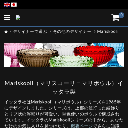
Toggle
0
navigation
デザイナーで選ぶ
その他のデザイナー
Mariskooli
Mariskooli（マリスコーリ＝マリボウル）イ
ッタラ製
イッタラ社はMariskooli（マリボウル）シリーズを1965年
にデザインしました。シリーズは、上部の波打った縁飾り
とリブ状の浮彫りが可愛い、単色使いのボウルで構成され
ています。イッタラのMariskooliシリーズの中から、あなた
だけのお気に入りを見つけたり、
概要ページ
でさらに知識