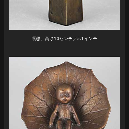
瞑想、高さ13センチ／5.1インチ