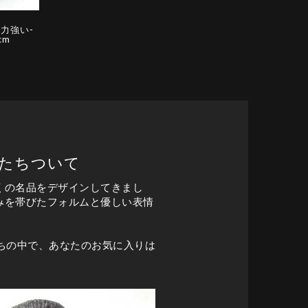
­力­強­い­
9cm
動物たちついて
多くの名品をデザインしてきまし
丸みを帯びたフォルムと優しい表情
たちの中で、あなたのお気に入りは