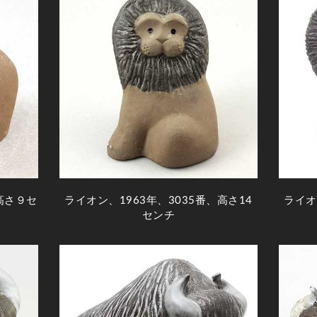
高さ９セ
ライオン、1963年、3035番、高さ14
ライオ
センチ