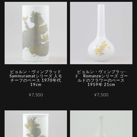
ビョルン・ヴィンブラッド
ビ­ョ­ル­ン­・­ヴ­ィ­ン­ブ­ラ­ッ­
Sammuramatシリーズ 人モ
ド­ ­R­o­m­a­n­z­e­シ­リ­ー­ズ ゴー
チーフのベース 1970年代
ルドのフラワーのベース
19cm
1959年 21cm
¥7,500
¥7,500