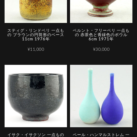
スティグ・リンドベリ 一点も
ベルント・フリーベリ 一点も
の ブラウンの円筒形のベース
の 赤茶色と青緑色のボウル
11cm 1976年
6cm 1971年
¥11,000
¥30,000
イサク・イサクソン 一点もの
ペール・ハンマルストレム 一