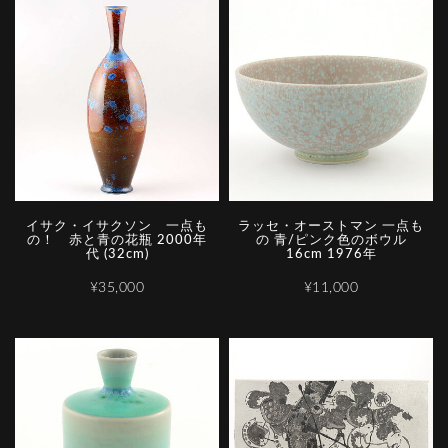
イサク・イサクソン 一点も
ラッセ・オーストマン 一点も
の！ 赤と青の花瓶 2000年
の 青/ピンク色のボウル
代 (32cm)
16cm 1976年
¥35,000
¥11,000