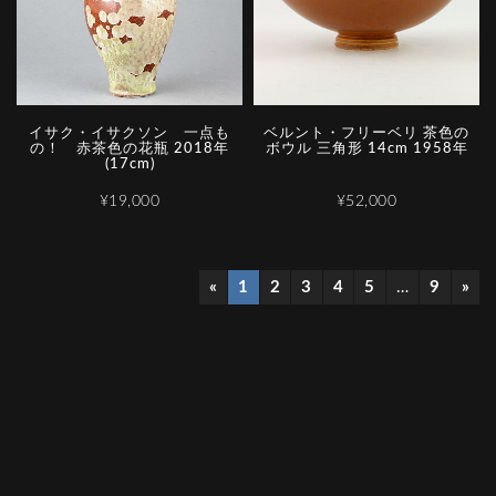
イサク・イサクソン 一点も
ベルント・フリーベリ 茶色の
の！ 赤茶色の花瓶 2018年
ボウル 三角形 14cm 1958年
(17cm)
¥19,000
¥52,000
«
1
2
3
4
5
…
9
»