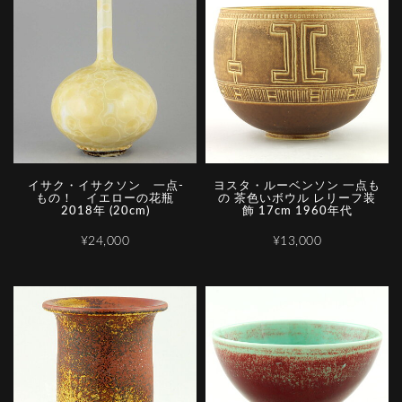
イ­サ­ク­・­イ­サ­ク­ソ­ン­ ­一­点­
ヨスタ・ルーベンソン 一点も
も­の­！­ ­イ­エ­ロ­ー­の­花­瓶
の 茶色いボウル レリーフ装
2018年 (20cm)
飾 17cm 1960年代
¥24,000
¥13,000