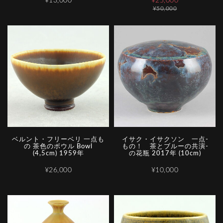
¥13,000
¥25,000
¥50,000
ベルント・フリーベリ 一点も
イ­サ­ク­・­イ­サ­ク­ソ­ン­ ­一­点­
の 茶色のボウル Bowl
も­の­！­ ­茶­と­ブ­ル­ー­の­共­演­
(4,5cm) 1959年
の­花­瓶 2017年 (10cm)
¥26,000
¥10,000