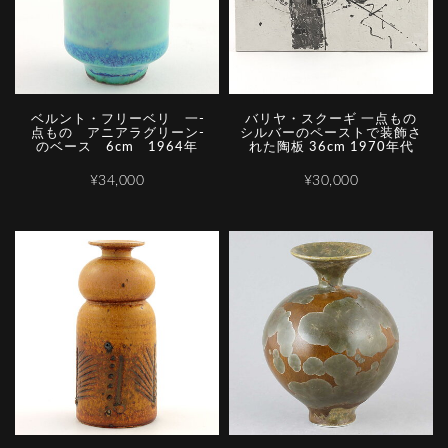
ベ­ル­ン­ト­・­フ­リ­ー­ベ­リ­ ­一­
バリヤ・スクーギ 一点もの
点­も­の­ ­ア­ニ­ア­ラ­グ­リ­ー­ン­
シルバーのペーストで装飾さ
の­ベ­ー­ス­ ­6­c­m­ ­1­9­6­4­年
れた陶板 36cm 1970年代
¥34,000
¥30,000