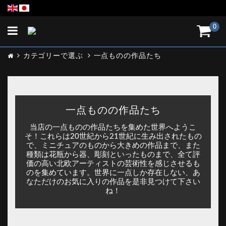
Toggle
0
navigation
カテゴリーで選ぶ
一点ものの作品たち
一点ものの作品たち
当店の一点ものの作品たちを集めた世界へようこ
そ！これらは20世紀から21世紀に生み出されたもの
で、ミニチュアのものから大きめの作品まで、また
種類は花瓶から器、彫刻といったものまで、全て評
価の高い北欧アーティストの芸術性を感じさせるも
のを集めています。世界に一点しか存在しない、あ
なただけのお気に入りの作品を是非見つけて下さい
ね！