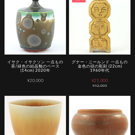
イサク・イサクソン 一点もの
グナー・ニールンド 一点もの
茶/緑色の結晶釉のベース
金色の頭の彫刻 (22cm)
(14cm) 2020年
1960年代
¥20,000
¥21,000
¥42,000