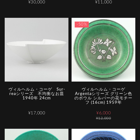
¥30,000
¥11,000
-50%
ヴ­ィ­ル­ヘ­ル­ム­・­コ­ー­ゲ­ ­S­u­r­
ヴィルヘルム・コーゲ
r­e­a­シ­リ­ー­ズ­ ­不­均­衡­な­お­皿
Argentaシリーズ グリーン色
1940年 24cm
のボウル シルバーの花モチー
フ (16cm) 1959年
¥17,000
¥6,000
¥12,000