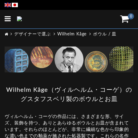
Toggle
0
navigation
デザイナーで選ぶ
Wilhelm Kåge
ボウル / 皿
Wilhelm Kåge（ヴィルヘルム・コーゲ）の
グスタフスベリ製のボウルとお皿
ヴィルヘルム・コーゲの作品には、さまざまな形、サイ
ズ、装飾を持つ、ありとあらゆるボウルとお皿が含まれて
います。それらのほとんどが、非常に繊細な色から印象的
な濃い色までの釉薬が施された炻器製です。これらの名作