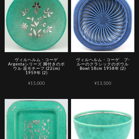
ヴィルヘルム・コーゲ
ヴ­ィ­ル­ヘ­ル­ム­・­コ­ー­ゲ­ ­ブ­
Argentaシリーズ 脚付きのボ
ル­ー­の­ク­ラ­シ­ッ­ク­の­ボ­ウ­ル
ウル 花モチーフ (22cm)
Bowl 18cm 1958年 (2)
1959年 (2)
¥15,000
¥13,500