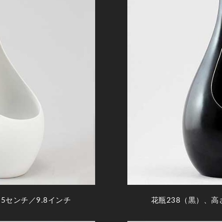
5センチ／9.8インチ
花瓶238（黒）、高