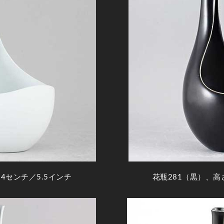
4センチ／5.5インチ
花瓶281（黒）、高