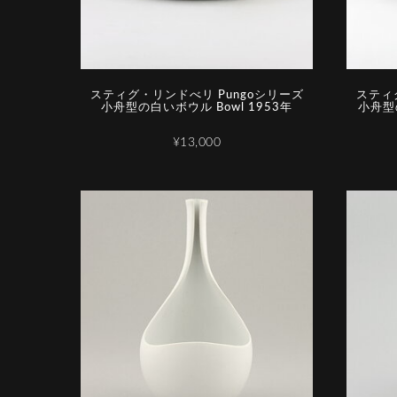
スティグ・リンドべリ Pungoシリーズ
スティ
小舟型の白いボウル Bowl 1953年
小舟型の
¥13,000