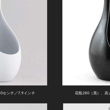
0センチ／7.9インチ
花瓶280（黒）、高