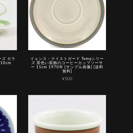
ーズ カラ
イェンス・クイストガード Temaシリー
10cm
ズ 茶色い装飾のコーヒーカップソーサ
ー 15cm 1970年 [サンプル画像] [送料
無料]
¥500