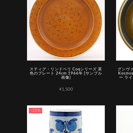
スティグ・リンドベリ Coqシリーズ 茶
グンヴ
色のプレート 24cm 1966年 [サンプル
Kosm
画像]
ー ライ
¥1,500
-25%