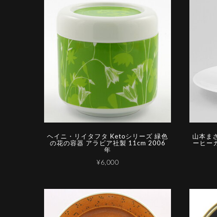
ヘイニ・リイタフタ Ketoシリーズ 緑色
山本まさ
の花の容器 アラビア社製 11cm 2006
ーヒーカ
年
¥6,000