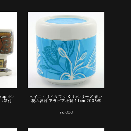
uppiシ
ヘイニ・リイタフタ Ketoシリーズ 青い
 〈箱付
花の容器 アラビア社製 11cm 2006年
¥6,000