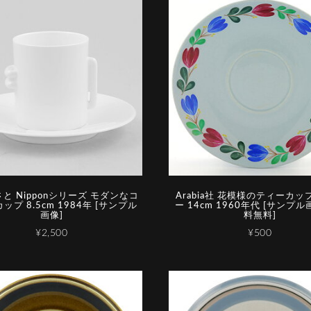
と Nipponシリーズ モダンなコ
Arabia社 花模様のティーカ
ップ 8.5cm 1984年 [サンプル
ー 14cm 1960年代 [サンプル画
画像]
料無料]
¥2,500
¥500