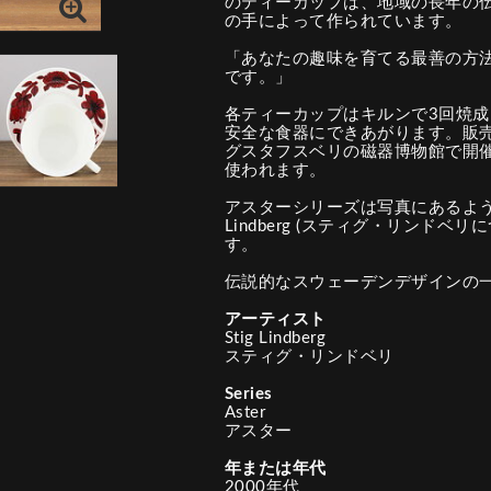
のティーカップは、地域の長年の
の手によって作られています。
「あなたの趣味を育てる最善の方
です。」
各ティーカップはキルンで3回焼
安全な食器にできあがります。販
グスタフスベリの磁器博物館で開
使われます。
アスターシリーズは写真にあるように、 「Th
Lindberg (スティグ・リンドベ
す。
伝説的なスウェーデンデザインの
アーティスト
Stig Lindberg
スティグ・リンドベリ
Series
Aster
アスター
年または年代
2000年代