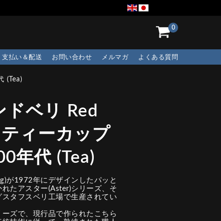
0
支払い＆配送
お問い合わせ
メルマガ
よくある質問
(Tea)
ドベリ Red
ズ ティーカップ
年代 (Tea)
berg)が1972年にデザインしたパッと
たアスター(Aster)シリーズ、そ
グスタフスベリ工場で生産されてい
リーズで、現行品で作られたこちら