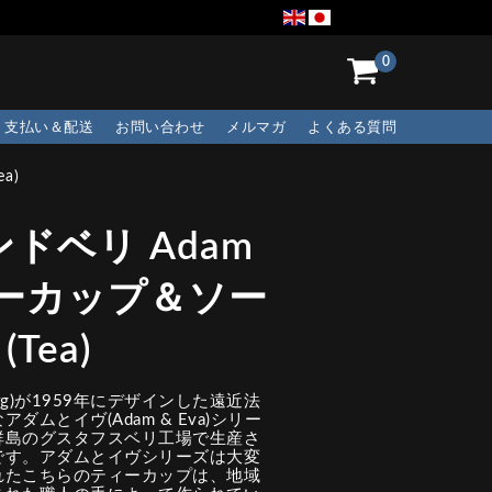
0
支払い＆配送
お問い合わせ
メルマガ
よくある質問
a)
ドベリ Adam
ーカップ＆ソー
Tea)
berg)が1959年にデザインした遠近法
ムとイヴ(Adam & Eva)シリー
群島のグスタフスベリ工場で生産さ
です。アダムとイヴシリーズは大変
れたこちらのティーカップは、地域