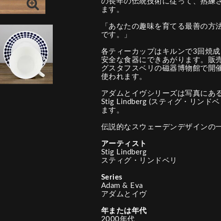
の長年の伝統技術に従って、熟練
ます。
「あなたの趣味を育てる最善の方
です。」
各ティーカップはキルンで3回焼
安全な食器にできあがります。販
グスタフスベリの磁器博物館で開
使われます。
アダムとイヴシリーズは写真にあるように、 
Stig Lindberg (スティグ・
ます。
伝説的なスウェーデンデザインの
アーティスト
Stig Lindberg
スティグ・リンドベリ
Series
Adam & Eva
アダムとイヴ
年または年代
2000年代