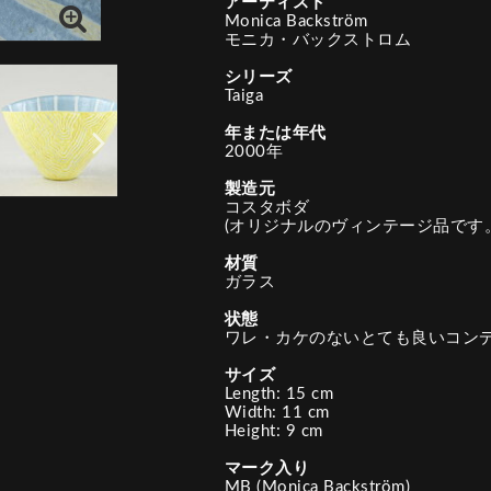
アーティスト
Monica Backström
モニカ・バックストロム
シリーズ
Taiga
年または年代
2000年
製造元
コスタボダ
(オリジナルのヴィンテージ品です。
材質
ガラス
状態
ワレ・カケのないとても良いコン
サイズ
Length: 15 cm
Width: 11 cm
Height: 9 cm
マーク入り
MB (Monica Backström)