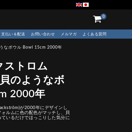
0
支払い＆配送
お問い合わせ
メルマガ
よくある質問
ボウル Bowl 15cm 2000年
クストロム
ズ 貝のようなボ
m 2000年
ckström)が2000年にデザインし
フォルムに色の配色がマッチし、貝
めているだけでほっこりした気分に