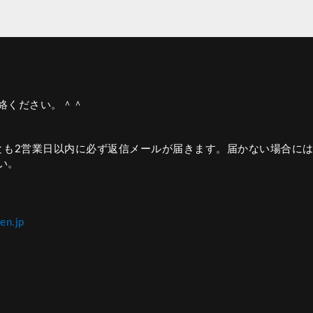
連絡ください。＾＾
とも2営業日以内に必ず返信メールが届きます。届かない場合に
い。
en.jp