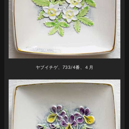
ヤブイチゲ、733/4番、４月