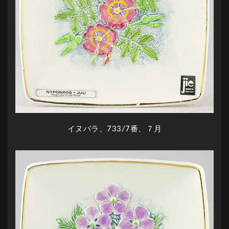
イヌバラ、733/7番、７月