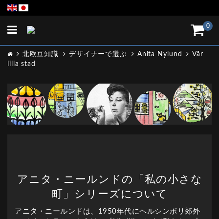
Toggle
0
navigation
北欧豆知識
デザイナーで選ぶ
Anita Nylund
Vår
lilla stad
アニタ・ニールンドの「私の小さな
町」シリーズについて
アニタ・ニールンドは、1950年代にヘルシンボリ郊外