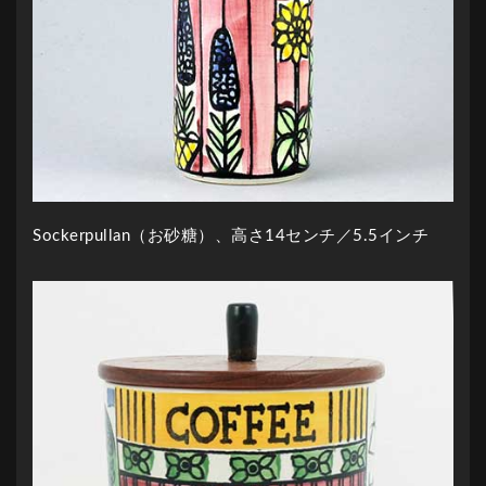
Sockerpullan（お砂糖）、高さ14センチ／5.5インチ