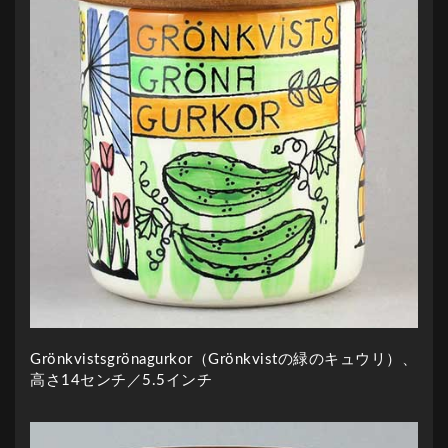
Grönkvistsgrönagurkor（Grönkvistの緑のキュウリ）、
高さ14センチ／5.5インチ