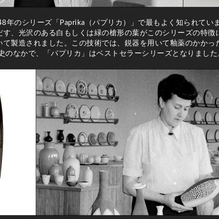
48年のシリーズ「Paprika（パプリカ）」で最もよく知られて
だす、光沢のある白もしくは緑の槍形の葉がこのシリーズの特徴に
いて製造されました。この技術では、鋭器を用いて釉薬のかかっ
歴史のなかで、「パプリカ」はベストセラーシリーズとなりました