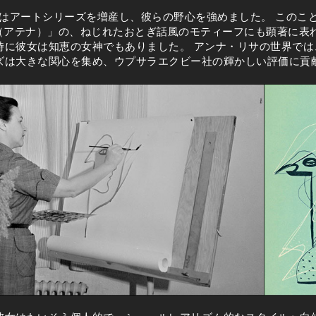
社はアートシリーズを増産し、彼らの野心を強めました。 このこ
hena（アテナ）」の、ねじれたおとぎ話風のモティーフにも顕著に
時に彼女は知恵の女神でもありました。 アンナ・リサの世界では
ズは大きな関心を集め、ウプサラエクビー社の輝かしい評価に貢