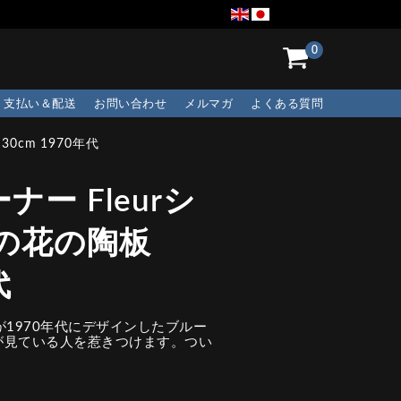
0
支払い＆配送
お問い合わせ
メルマガ
よくある質問
0cm 1970年代
ー Fleurシ
の花の陶板
代
ll)が1970年代にデザインしたブルー
が見ている人を惹きつけます。つい
。