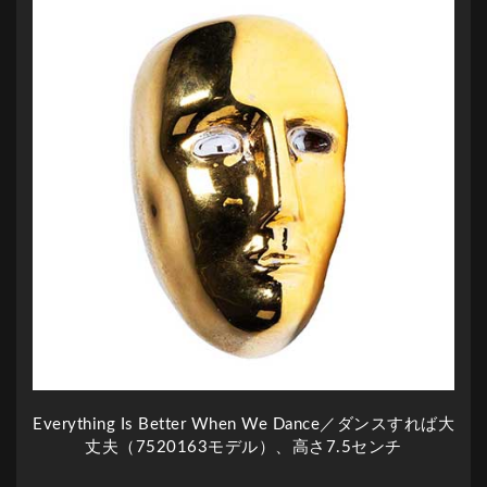
Everything Is Better When We Dance／ダンスすれば大
丈夫（7520163モデル）、高さ7.5センチ