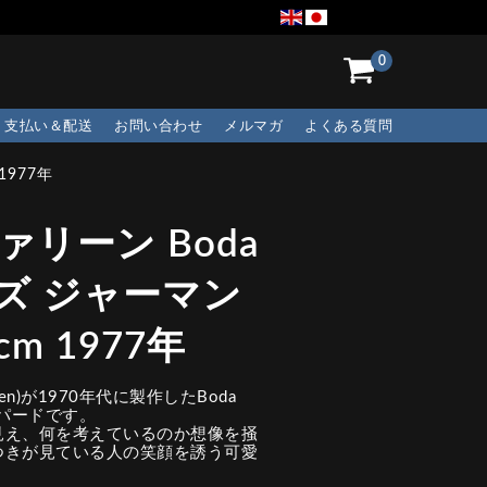
0
支払い＆配送
お問い合わせ
メルマガ
よくある質問
1977年
リーン Boda
リーズ ジャーマン
m 1977年
lien)が1970年代に製作したBoda
ェパードです。
見え、何を考えているのか想像を掻
つきが見ている人の笑顔を誘う可愛