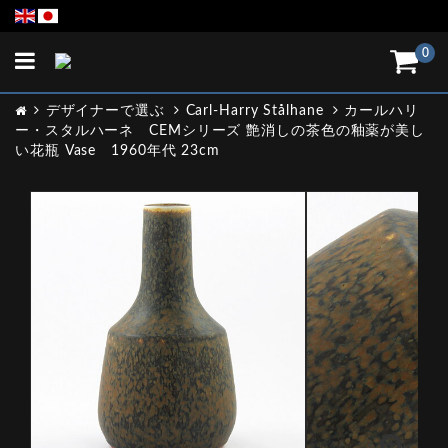
Toggle
0
navigation
デザイナーで選ぶ
Carl-Harry Stålhane
カールハリ
ー・スタルハーネ CEMシリーズ 艶消しの茶色の釉薬が美し
い花瓶 Vase 1960年代 23cm