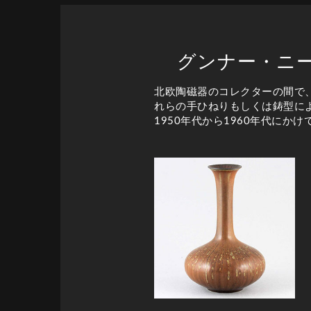
グンナー・ニ
北欧陶磁器のコレクターの間で
れらの手ひねりもしくは鋳型に
1950年代から1960年代にか