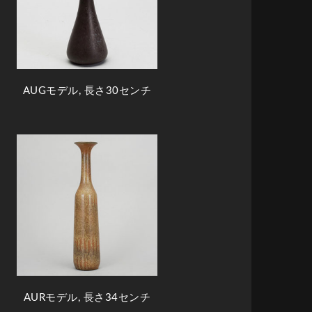
AUGモデル, 長さ30センチ
AURモデル, 長さ34センチ