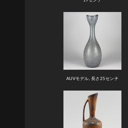
19センチ
AUVモデル, 長さ25センチ