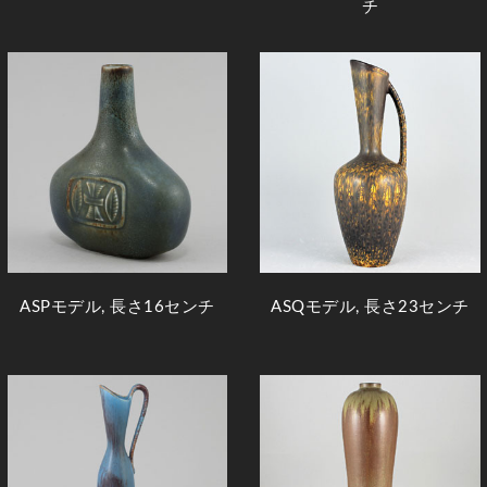
チ
ASPモデル, 長さ16センチ
ASQモデル, 長さ23センチ