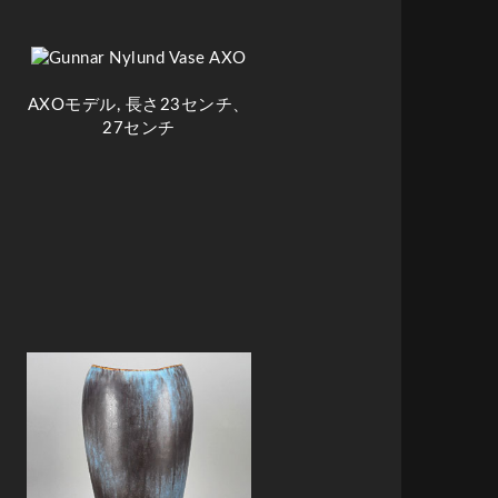
AXOモデル, 長さ23センチ
、
27センチ