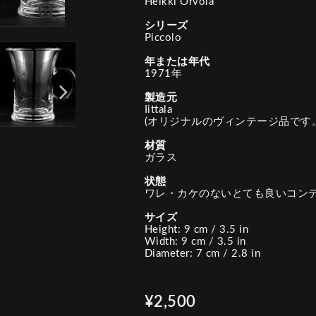
Heikki Orvola
シリーズ
Piccolo
年または年代
1971年
製造元
Iittala
(オリジナルのヴィンテージ品です。
材質
ガラス
状態
ワレ・カケのないとても良いコン
サイズ
Height: 9 cm / 3.5 in
Width: 9 cm / 3.5 in
Diameter: 7 cm / 2.8 in
¥2,500