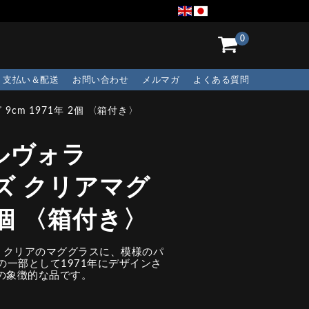
0
支払い＆配送
お問い合わせ
メルマガ
よくある質問
9cm 1971年 2個 〈箱付き〉
ルヴォラ
リーズ クリアマグ
 2個 〈箱付き〉
。クリアのマググラスに、模様のパ
ズの一部として1971年にデザインさ
の象徴的な品です。