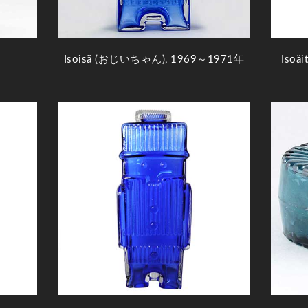
Isoisä (おじいちゃん), 1969～1971年
Isoä