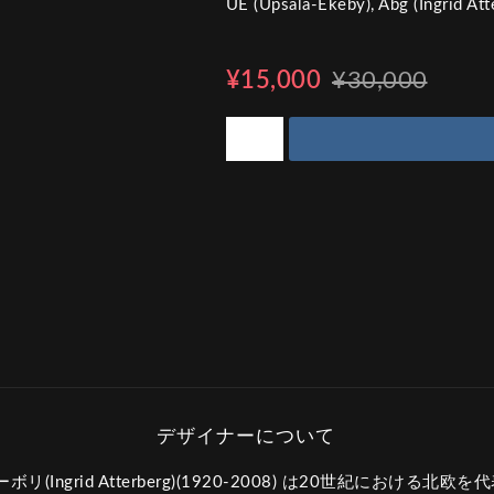
UE (Upsala-Ekeby), Abg (Ingrid Att
¥15,000
¥30,000
(Ingrid Atterberg)(1920-2008) は20世紀における