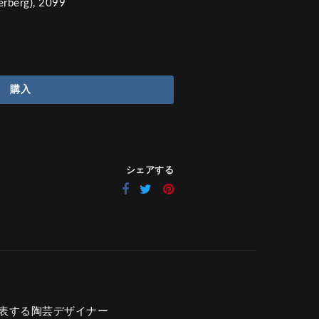
erberg), 2099
購入
シェアする
北欧を代表する陶芸デザイナー