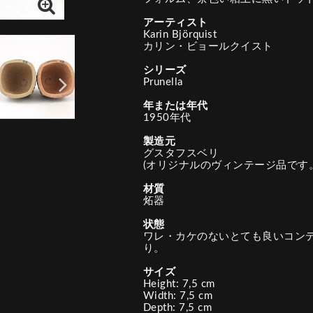
アーティスト
Karin Björquist
カリン・ビョールクイスト
シリーズ
Prunella
年または年代
1950年代
製造元
グスタフスベリ
(オリジナルのヴィンテージ品です。
材質
炻器
状態
ワレ・カケのないとても良いコン
り。
サイズ
Height: 7,5 cm
Width: 7,5 cm
Depth: 7,5 cm