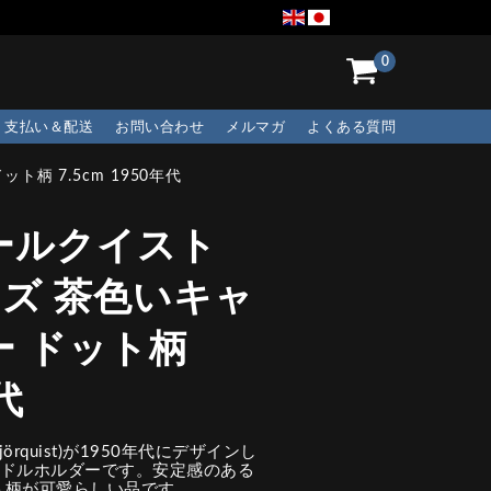
0
支払い＆配送
お問い合わせ
メルマガ
よくある質問
柄 7.5cm 1950年代
ールクイスト
リーズ 茶色いキャ
 ドット柄
代
örquist)が1950年代にデザインし
キャンドルホルダーです。安定感のある
ト柄が可愛らしい品です。