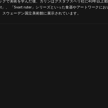
ックで美術を学んだ後、カリンはグスタフスベリ社に40年以上勤
dkant」、 「Svart ruter」シリーズといった食器やアートワー
、スウェーデン国立美術館に展示されています。