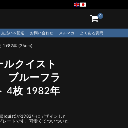
0
支払い＆配送
お問い合わせ
メルマガ
よくある質問
82年 (25cm)
ールクイスト
ズ ブルーフラ
4枚 1982年
örquist)が1982年にデザインした
のプレートです。可愛くてついついた