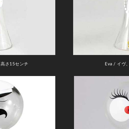
、高さ15センチ
Eva
/ イヴ