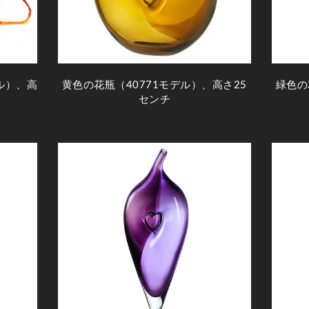
ル）、高
黄色の花瓶（40771モデル）、高さ25
緑色の
センチ