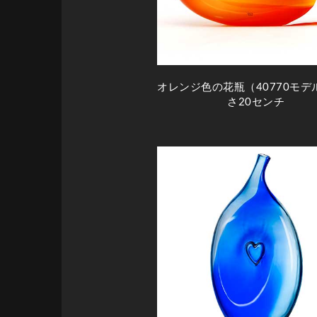
オレンジ色の花瓶（40770モデ
さ20センチ