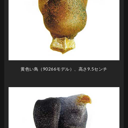
黄色い鳥（90266モデル）、高さ9.5センチ