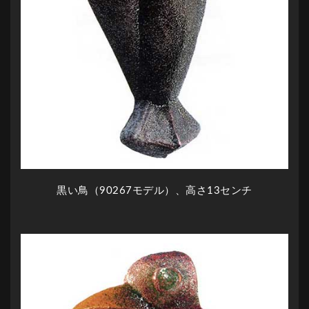
黒い鳥（90267モデル）、高さ13センチ