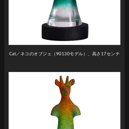
Cat／ネコのオブジェ（90130モデル）、高さ17センチ