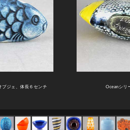
オブジェ、体長６センチ
Oceanシ