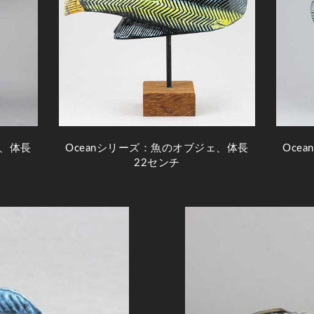
ェ、体長
Oceanシリーズ：魚のオブジェ、体長
Oce
22センチ