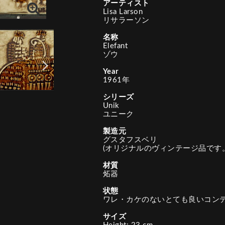
アーティスト
Lisa Larson
リサラーソン
名称
Elefant
ゾウ
Year
1961年
シリーズ
Unik
ユニーク
製造元
グスタフスベリ
(オリジナルのヴィンテージ品です。
材質
炻器
状態
ワレ・カケのないとても良いコン
サイズ