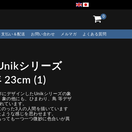
0
支払い＆配送
お問い合わせ
メルマガ
よくある質問
nikシリーズ
23cm (1)
961年にデザインしたUnikシリーズの象
、象の他にも、ひまわり、鳥 等デザ
されています。
にのった3人の人間を描いています
たような感じを思わせます。
あっても一つ一つ微妙に色合いが異