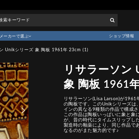
ショップ情報
メーカーで選ぶ
Unikシリーズ 象 陶板 1961年 23cm (1)
リサラーソン U
象 陶板 1961年 
リサラーソン(Lisa Larson)が1
の陶板です。このUnikシリーズは
インの異なる9種類の作品で構成
この作品は陶板いっぱいに象と象
が、昔の時代にタイムスリップし
製造時の釉薬により、同じ作品で
なるのがまた魅力的です♪