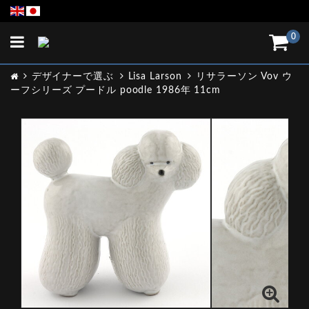
Toggle
0
navigation
デザイナーで選ぶ
Lisa Larson
リサラーソン Vov ウ
ーフシリーズ プードル poodle 1986年 11cm