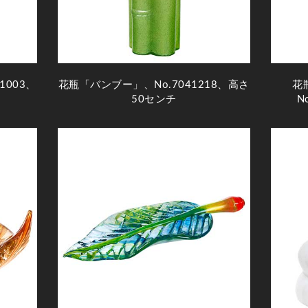
41003、
花瓶「バンブー」、No.7041218、高さ
花
50センチ
N