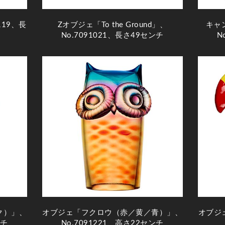
119、長
Zオブジェ「To the Ground」、
キャ
No.7091021、長さ49センチ
N
ク）」、
オブジェ「フクロウ（赤／黄／青）」、
オブジェ
ンチ
No.7091221、高さ22センチ