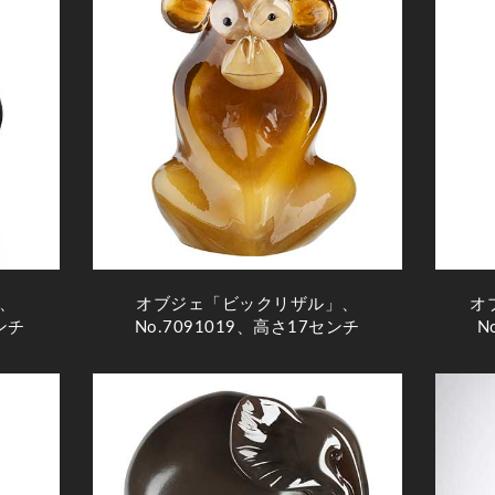
、
オブジェ「ビックリザル」、
オ
センチ
No.7091019、高さ17センチ
N