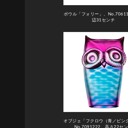
ボウル「フォリー」、No.7061
辺31センチ
オブジェ「フクロウ（青／ピン
No.7091222、高さ22セ