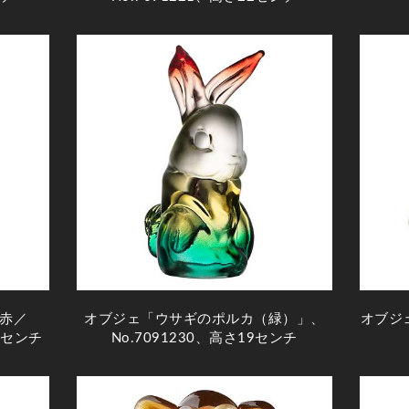
赤／
オブジェ「ウサギのポルカ（緑）」、
オブジェ
9センチ
No.7091230、高さ19センチ