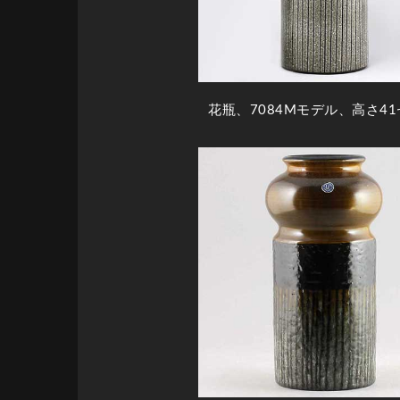
花瓶、7084Mモデル、高さ4