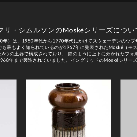
マリ・シムルソンのMoskéシリーズについ
00年）は、1950年代から1970年代にかけてスウェーデンの
も最もよく知られているのが1967年に発表されたMoské（モ
た6つの土器で構成されており、 節のように上下に分かれたフォ
968年まで製造されていました。イングリッドのMoskéシリー