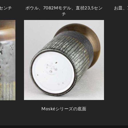
4センチ
ボウル、7082Mモデル、直径23,5セン
お皿、
チ
Moskéシリーズの底面