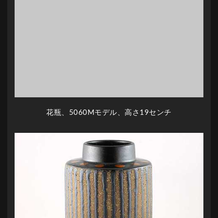
花瓶、5060Mモデル、高さ19センチ