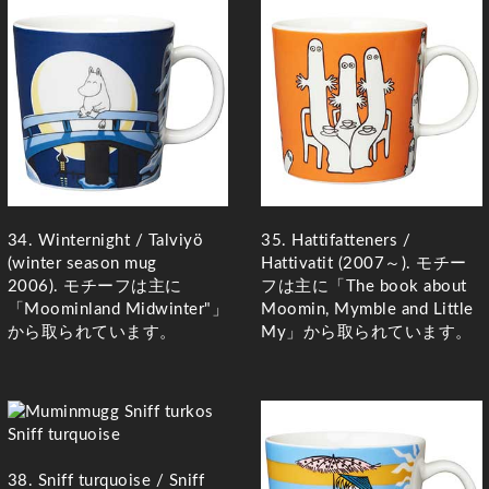
34. Winternight / Talviyö
35. Hattifatteners /
(winter season mug
Hattivatit (2007～)
. モチー
2006)
. モチーフは主に
フは主に「The book about
「Moominland Midwinter"」
Moomin, Mymble and Little
から取られています。
My」から取られています。
38. Sniff turquoise / Sniff