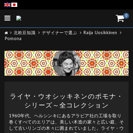
Toggle
0
navigation
北欧豆知識
デザイナーで選ぶ
Raija Uosikkinen
Pomona
ライヤ・ウオシッキネンのポモナ・
シリーズ～全コレクション
1960年代、ヘルシンキにあるアラビア社の工場を取り
巻くすべてのエリアは、美しい木造の家々と広い庭、そ
して古いリンゴの木々に囲まれていました。ライヤ・ウ