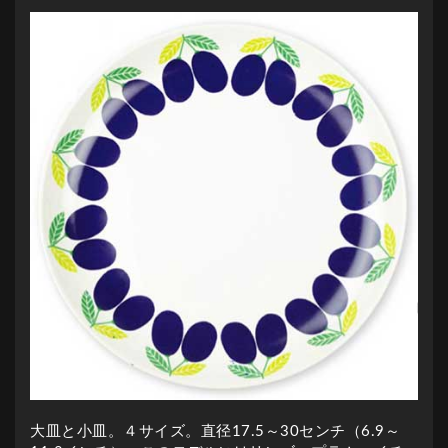
大皿と小皿。４サイズ。直径17.5～30センチ（6.9～