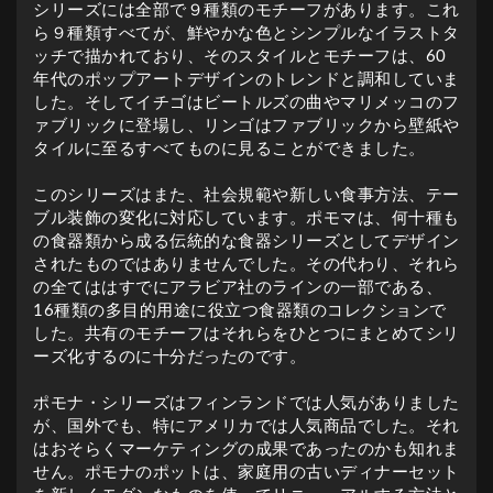
シリーズには全部で９種類のモチーフがあります。これ
ら９種類すべてが、鮮やかな色とシンプルなイラストタ
ッチで描かれており、そのスタイルとモチーフは、60
年代のポップアートデザインのトレンドと調和していま
した。そしてイチゴはビートルズの曲やマリメッコのフ
ァブリックに登場し、リンゴはファブリックから壁紙や
タイルに至るすべてものに見ることができました。
このシリーズはまた、社会規範や新しい食事方法、テー
ブル装飾の変化に対応しています。ポモマは、何十種も
の食器類から成る伝統的な食器シリーズとしてデザイン
されたものではありませんでした。その代わり、それら
の全てははすでにアラビア社のラインの一部である、
16種類の多目的用途に役立つ食器類のコレクションで
した。共有のモチーフはそれらをひとつにまとめてシリ
ーズ化するのに十分だったのです。
ポモナ・シリーズはフィンランドでは人気がありました
が、国外でも、特にアメリカでは人気商品でした。それ
はおそらくマーケティングの成果であったのかも知れま
せん。ポモナのポットは、家庭用の古いディナーセット