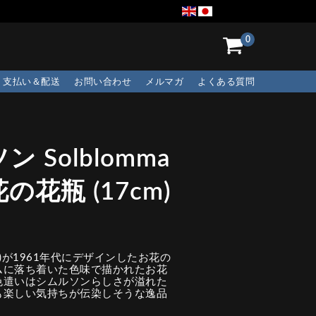
0
支払い＆配送
お問い合わせ
メルマガ
よくある質問
Solblomma
花瓶 (17cm)
son)が1961年代にデザインしたお花の
ムに落ち着いた色味で描かれたお花
色遣いはシムルソンらしさが溢れた
も楽しい気持ちが伝染しそうな逸品