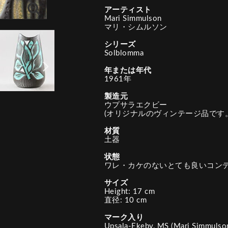
アーティスト
Mari Simmulson
マリ・シムルソン
シリーズ
Solblomma
年または年代
1961年
製造元
ウプサラエクビー
(オリジナルのヴィンテージ品です。
材質
土器
状態
ワレ・カケのないとても良いコン
サイズ
Height: 17 cm
直径: 10 cm
マーク入り
Upsala-Ekeby, MS (Mari Simmulso